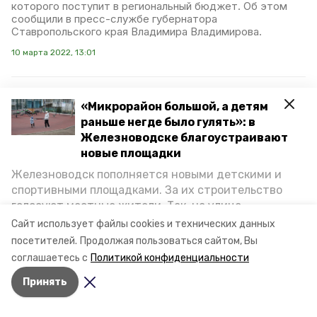
которого поступит в региональный бюджет. Об этом
сообщили в пресс-службе губернатора
Ставропольского края Владимира Владимирова.
10 марта 2022, 13:01
«Микрорайон большой, а детям
На ставропольских
раньше негде было гулять»: в
курортах ждут гостей и
Железноводске благоустраивают
готовят сюрпризы
новые площадки
Железноводск пополняется новыми детскими и
В частности, в Железноводске создадут новые
спортивными площадками. За их строительство
объекты, которые украсят курорт. Как сообщили в
голосуют местные жители. Так, на улице
мэрии, 1 февраля стартуют работы по благоустройству
Аллеи Любви. Здесь будут созданы спортивная и
Октябрьской уже появилось современное
Сайт использует файлы cookies и технических данных
детская площадки, парковка и кафе; после ремонта
пространство для отдыха, а в Иноземцеве
посетителей.
Продолжая пользоваться сайтом, Вы
заработает фонтан, также Аллею украсят арт-объекты.
приступили к возведению большой спортплощадки.
соглашаетесь с
Политикой конфиденциальности
Подробнее о том, как она будет выглядеть — в
1 февраля 2022, 10:45
Принять
фоторепортаже «Победы26».