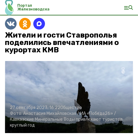
Портал
Железноводска
Жители и гости Ставрополья
поделились впечатлениями о
курортах КМВ
27 сентября 2023, 16:22
Общество
Фото:
Анастасия Михайловская /
ИА «Победа26» /
Кавказские Минеральные Воды привлекают туристов
круглый год