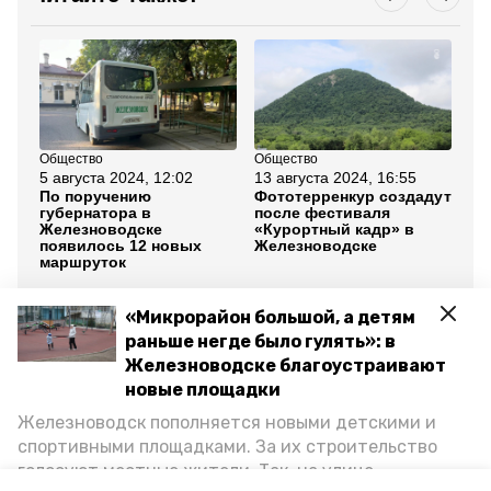
Общество
Общество
Об
5 августа 2024, 12:02
13 августа 2024, 16:55
13
По поручению
Фототерренкур создадут
Иг
губернатора в
после фестиваля
де
Железноводске
«Курортный кадр» в
Же
появилось 12 новых
Железноводске
ав
маршруток
Все новости
«Микрорайон большой, а детям
раньше негде было гулять»: в
Железноводске благоустраивают
железноводск
ставропольский край
новые площадки
Железноводск пополняется новыми детскими и
инфраструктура
курортный сбор
спортивными площадками. За их строительство
голосуют местные жители. Так, на улице
минтуризма ставрополья