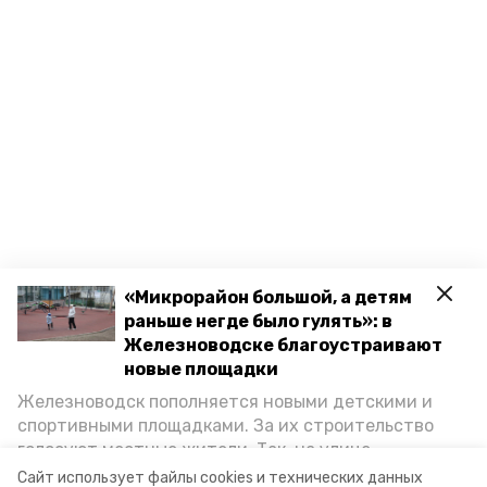
«Микрорайон большой, а детям
раньше негде было гулять»: в
Железноводске благоустраивают
новые площадки
Железноводск пополняется новыми детскими и
спортивными площадками. За их строительство
голосуют местные жители. Так, на улице
Октябрьской уже появилось современное
Сайт использует файлы cookies и технических данных