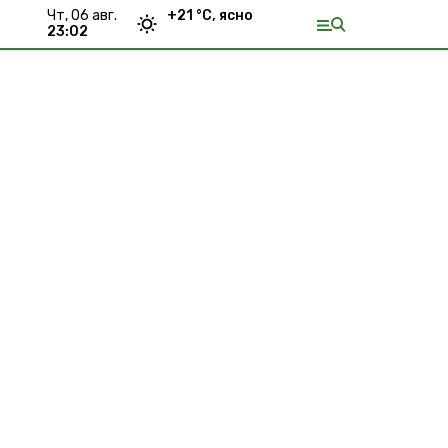
чт, 06 авг.
+
21
°С,
ясно
23:02