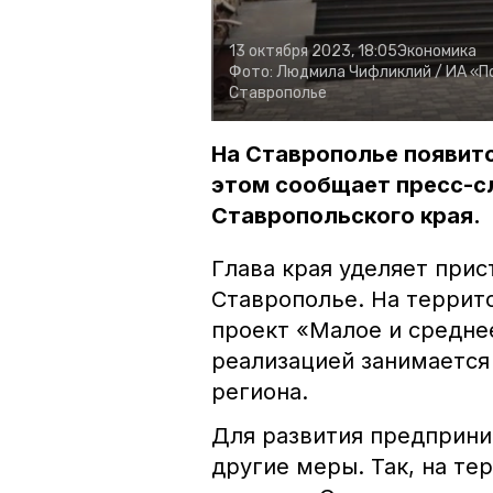
13 октября 2023, 18:05
Экономика
Фото:
Людмила Чифликлий /
ИА «П
Ставрополье
На Ставрополье появитс
этом сообщает пресс-с
Ставропольского края.
Глава края уделяет при
Ставрополье. На террит
проект «Малое и средне
реализацией занимается
региона.
Для развития предприни
другие меры. Так, на те