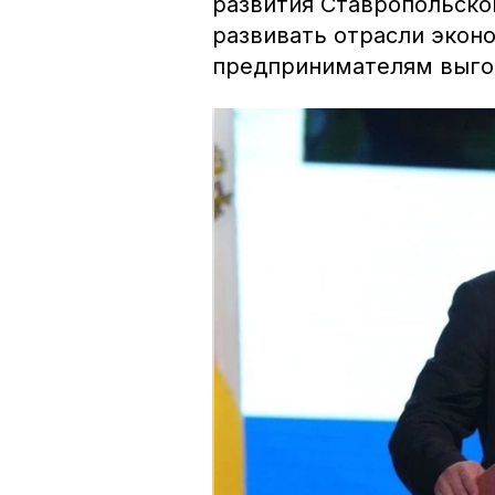
развития Ставропольско
развивать отрасли экон
предпринимателям выг