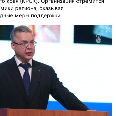
го края (КРСК). Организация стремится
омики региона, оказывая
одные меры поддержки.