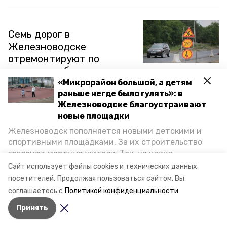
Семь дорог в
Железноводске
отремонтируют по
решению губернатора
Владимирова
«Микрорайон большой, а детям
раньше негде было гулять»: в
Железноводске благоустраивают
Из бюджета Ставропольского края будут выделены
новые площадки
дополнительные средства для ремонта дорог в
Железноводске. Ожидается, что будет
Железноводск пополняется новыми детскими и
отремонтировано семь дорог, одна из которых не
спортивными площадками. За их строительство
ремонтировалась около 10 лет, сообщает
голосуют местные жители. Так, на улице
администрация курорта.
Октябрьской уже появилось современное
Сайт использует файлы cookies и технических данных
12 июня 2024, 09:51
пространство для отдыха, а в Иноземцеве
посетителей.
Продолжая пользоваться сайтом, Вы
приступили к возведению большой спортплощадки.
соглашаетесь с
Политикой конфиденциальности
Подробнее о том, как она будет выглядеть — в
Принять
фоторепортаже «Победы26».
Новые инвестиции
вложат в курорты