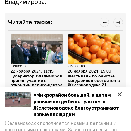
Владимирова.
Читайте также:
Общество
Общество
Об
22 ноября 2024, 11:45
26 ноября 2024, 15:09
19
Губернатор Владимиров
Фестиваль по очистке
Сп
принял участие в
мандаринов состоится в
за
открытии велнес-центра
Железноводске 21
кр
в Железноводске
декабря
мн
в 
«Микрорайон большой, а детям
раньше негде было гулять»: в
Все новости
Железноводске благоустраивают
новые площадки
Железноводск пополняется новыми детскими и
железноводск
ставропольский край
спортивными площадками. За их строительство