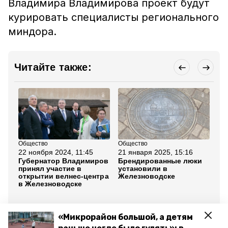
Владимира Владимирова проект будут
курировать специалисты регионального
миндора.
Читайте также:
Общество
Общество
Кул
22 ноября 2024, 11:45
21 января 2025, 15:16
21
Губернатор Владимиров
Брендированные люки
Же
принял участие в
установили в
фе
открытии велнес-центра
Железноводске
24
в Железноводске
бл
ми
Все новости
«Микрорайон большой, а детям