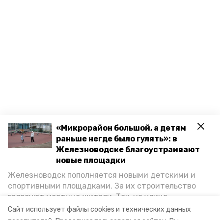
«Микрорайон большой, а детям
раньше негде было гулять»: в
Железноводске благоустраивают
новые площадки
Разделы
Железноводск пополняется новыми детскими и
Новости
спортивными площадками. За их строительство
Статьи
голосуют местные жители. Так, на улице
Октябрьской уже появилось современное
Сайт использует файлы cookies и технических данных
О компании
пространство для отдыха, а в Иноземцеве