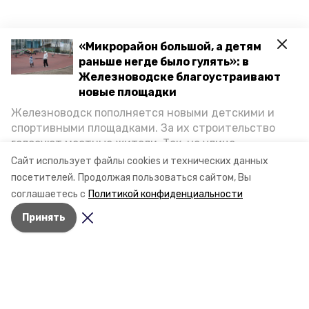
«Микрорайон большой, а детям
раньше негде было гулять»: в
Железноводске благоустраивают
новые площадки
Железноводск пополняется новыми детскими и
спортивными площадками. За их строительство
голосуют местные жители. Так, на улице
Октябрьской уже появилось современное
Сайт использует файлы cookies и технических данных
пространство для отдыха, а в Иноземцеве
посетителей.
Продолжая пользоваться сайтом, Вы
приступили к возведению большой спортплощадки.
соглашаетесь с
Политикой конфиденциальности
Подробнее о том, как она будет выглядеть — в
Принять
фоторепортаже «Победы26».
Разделы
Новости
Статьи
О компании