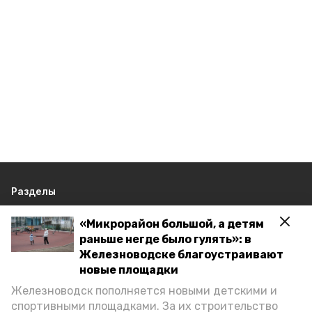
Разделы
Новости
«Микрорайон большой, а детям
Статьи
раньше негде было гулять»: в
Железноводске благоустраивают
О компании
новые площадки
Документы
Железноводск пополняется новыми детскими и
Контактная информация
спортивными площадками. За их строительство