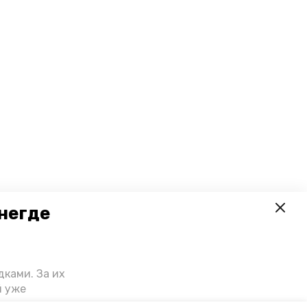
негде
ками. За их
й уже
риступили к