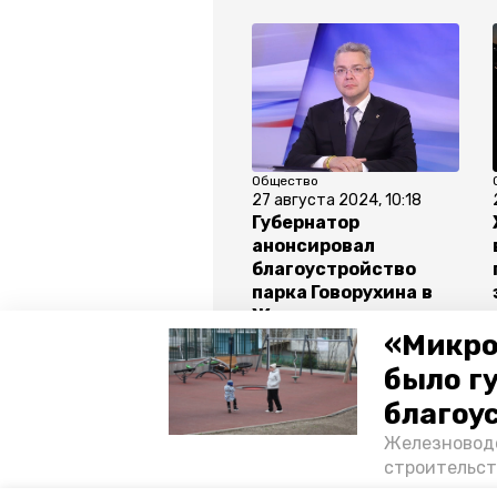
Общество
27 августа 2024, 10:18
Губернатор
анонсировал
благоустройство
парка Говорухина в
Железноводске
«Микро
было г
Все новости
благоу
Железноводс
железноводск
ставропольс
строительст
появилось с