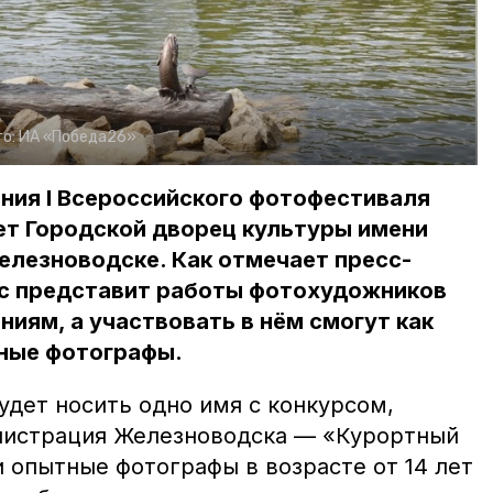
о:
ИА «Победа26»
ния I Всероссийского фотофестиваля
ет Городской дворец культуры имени
елезноводске. Как отмечает пресс-
рс представит работы фотохудожников
ниям, а участвовать в нём смогут как
тные фотографы.
удет носить одно имя с конкурсом,
нистрация Железноводска — «Курортный
 опытные фотографы в возрасте от 14 лет