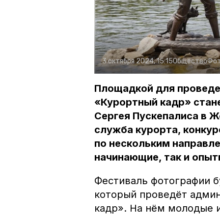
3 октября 2024, 15:15
Общество
Фот
Площадкой для проведе
«Курортный кадр» стан
Сергея Пускепалиса в Ж
служба курорта, конку
по нескольким направле
начинающие, так и опы
Фестиваль фотографии б
который проведёт адми
кадр». На нём молодые и