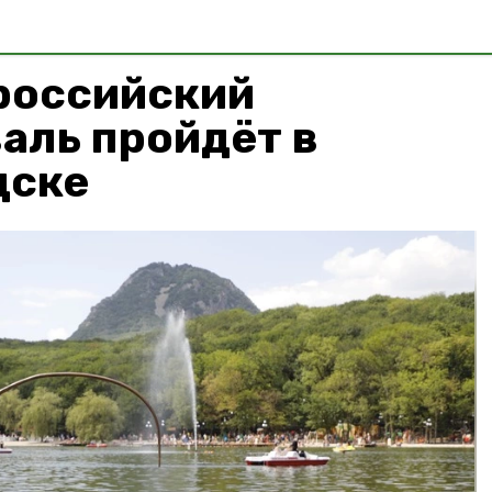
российский
аль пройдёт в
дске