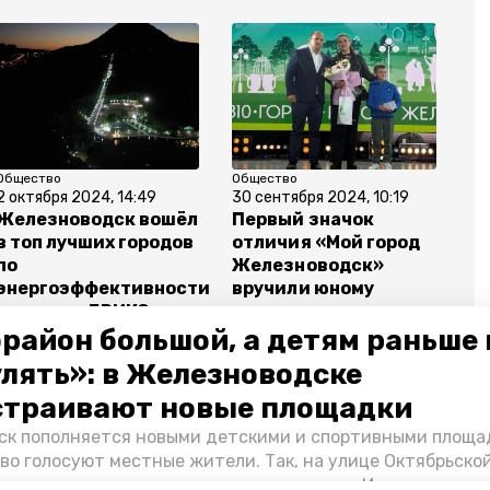
Общество
Общество
2 октября 2024, 14:49
30 сентября 2024, 10:19
Железноводск вошёл
Первый значок
в топ лучших городов
отличия «Мой город
по
Железноводск»
энергоэффективности
вручили юному
в странах БРИКС
горожанину-экологу
район большой, а детям раньше 
улять»: в Железноводске
страивают новые площадки
к пополняется новыми детскими и спортивными площад
кий край
фотофестиваль
конкурс
во голосуют местные жители. Так, на улице Октябрьско
овременное пространство для отдыха, а в Иноземцеве п