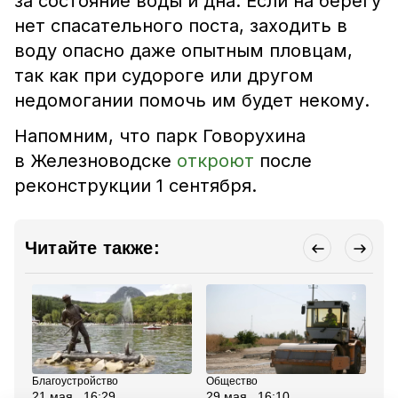
за состояние воды и дна. Если на берегу
нет спасательного поста, заходить в
воду опасно даже опытным пловцам,
так как при судороге или другом
недомогании помочь им будет некому.
Напомним, что
парк Говорухина
в Железноводске
откроют
после
реконструкции 1 сентября.
Читайте также:
Благоустройство
Общество
Об
21 мая , 16:29
29 мая , 16:10
26