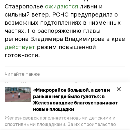
Ставрополье
ожидаются
ливни и
сильный ветер. РСЧС предупредила о
возможных подтоплениях в низменных
частях. По распоряжению главы
региона Владимира Владимирова в крае
действует
режим повышенной
готовности.
Читайте также
Улицы Железноводска и посёлка Иноземцево
«Микрорайон большой, а детям
подтопило из-за обильных дождей
раньше негде было гулять»: в
Сильные дожди с грозой и градом ожидаются на
Железноводске благоустраивают
Ставрополье 24-26 мая
новые площадки
Железноводск пополняется новыми детскими и
Губернатор Ставрополья озвучит ежегодное
спортивными площадками. За их строительство
послание к депутатам 28 мая