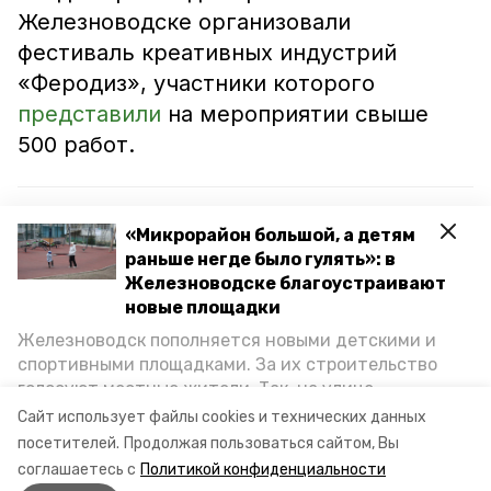
Железноводске организовали
фестиваль креативных индустрий
«Феродиз», участники которого
представили
на мероприятии свыше
500 работ.
Читайте также
«Микрорайон большой, а детям
Дарить эмоции и влюблять в курорты: Первый
раньше негде было гулять»: в
форум гидов-экскурсоводов Ставропольского
Железноводске благоустраивают
края провели на КМВ
новые площадки
Железноводск пополняется новыми детскими и
Владимир Владимиров посетил открытие новой
спортивными площадками. За их строительство
школы в Иноземцево
голосуют местные жители. Так, на улице
Октябрьской уже появилось современное
Сайт использует файлы cookies и технических данных
пространство для отдыха, а в Иноземцеве
посетителей.
Продолжая пользоваться сайтом, Вы
железноводск
форум
приступили к возведению большой спортплощадки.
соглашаетесь с
Политикой конфиденциальности
Подробнее о том, как она будет выглядеть — в