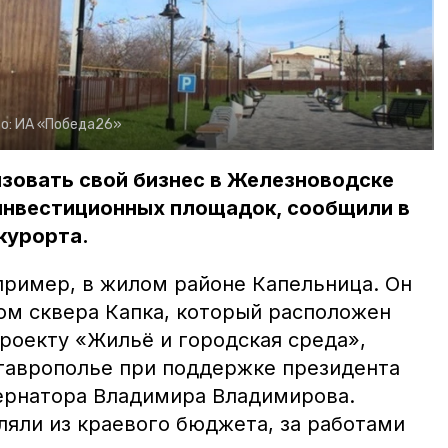
о:
ИА «Победа26»
зовать свой бизнес в Железноводске
инвестиционных площадок, сообщили в
курорта.
ример, в жилом районе Капельница. Он
вом сквера Капка, который расположен
проекту «Жильё и городская среда»,
таврополье при поддержке президента
ернатора Владимира Владимирова.
яли из краевого бюджета, за работами