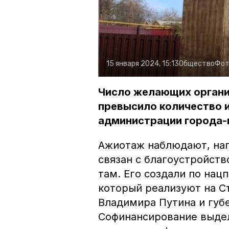
15 января 2024, 15:13
Общество
Фот
Число желающих органи
превысило количество 
администрации города-
Ажиотаж наблюдают, нап
связан с благоустройст
там. Его создали по нац
который реализуют на С
Владимира Путина и губ
Софинансирование выдел