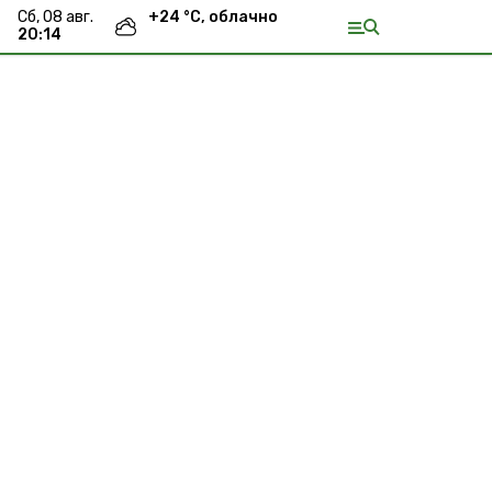
сб, 08 авг.
+
24
°С,
облачно
20:14