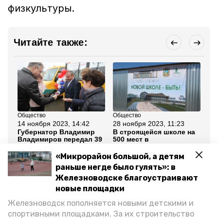
физкультуры.
Читайте также:
Общество
Общество
Об
14 ноября 2023, 14:42
28 ноября 2023, 11:23
16
Губернатор Владимир
В строящейся школе на
Ко
Владимиров передал 39
500 мест в
в 
автобусов в школы края
Железноводске начали
от
закладывать фундамент
«Микрорайон большой, а детям
раньше негде было гулять»: в
Все новости
Железноводске благоустраивают
новые площадки
Железноводск пополняется новыми детскими и
железноводск
ставропольский край
спортивными площадками. За их строительство