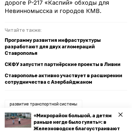
дороге Р-217 «Каспий» обходы для
Невинномысска и городов КМВ.
Читайте также:
Программу развития инфраструктуры
разработают для двух агломераций
Ставрополья
СКФУ запустит партнёрские проекты в Ливии
Ставрополье активно участвует в расширении
сотрудничества с Азербайджаном
развитие транспортной системы
«Микрорайон большой, а детям
транспортная инфраструктура
раньше негде было гулять»: в
Железноводске благоустраивают
инфраструктура
ставрополье
скфу