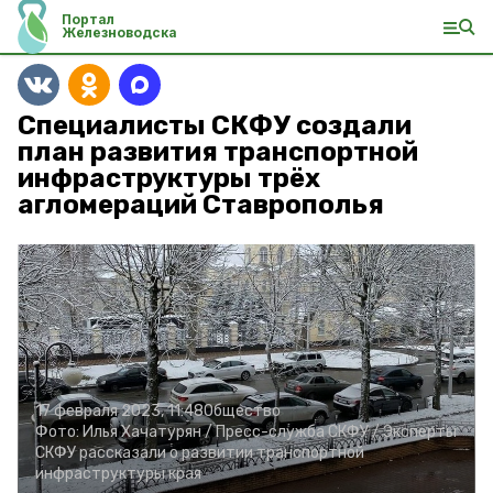
Портал
Железноводска
Специалисты СКФУ создали
план развития транспортной
инфраструктуры трёх
агломераций Ставрополья
17 февраля 2023, 11:48
Общество
Фото:
Илья Хачатурян /
Пресс-служба СКФУ /
Эксперты
СКФУ рассказали о развитии транспортной
инфраструктуры края