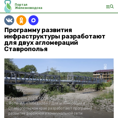
Портал
Железноводска
Программу развития
инфраструктуры разработают
для двух агломераций
Ставрополья
2 февраля 2023, 12:04
Общество
Фото:
ИА «Победа26» /
Для агломераций в
Ставропольском крае разработают программу
развития дорожной и коммунальной сети