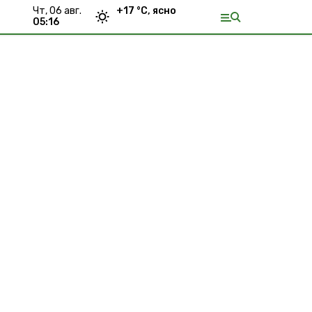
чт, 06 авг.
+
17
°С,
ясно
05:16