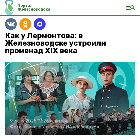
Портал
Железноводска
Как у Лермонтова: в
Железноводске устроили
променад ХIХ века
9 июня 2025, 11:26
Культура
Фото:
Камилла Улубаева /
ИА «Победа26»