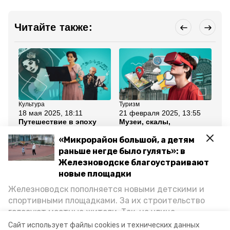
Читайте также:
Культура
Туризм
Об
18 мая 2025, 18:11
21 февраля 2025, 13:55
31
Путешествие в эпоху
Музеи, скалы,
Бе
Толстого: как в
виноградники:
об
Железноводске
фотохудожники
ин
«Микрорайон большой, а детям
отметили
выпустили гид по
пр
раньше негде было гулять»: в
Международный день
Ставрополью
пл
музеев
го
Железноводске благоустраивают
новые площадки
Все новости
Железноводск пополняется новыми детскими и
спортивными площадками. За их строительство
голосуют местные жители. Так, на улице
железноводск
культура
фонтаны
Октябрьской уже появилось современное
Сайт использует файлы cookies и технических данных