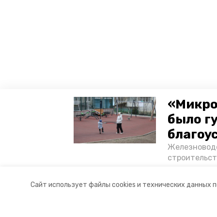
«Микро
было г
благоу
Железноводс
строительст
появилось с
возведению 
Сайт использует файлы cookies и технических данных 
— в фотореп