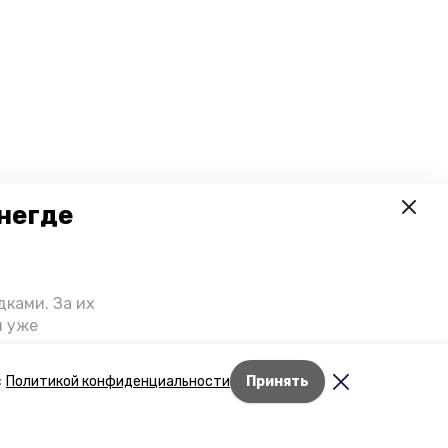
негде
ками. За их
й уже
риступили к
т выглядеть
с
Политикой конфиденциальности
Принять