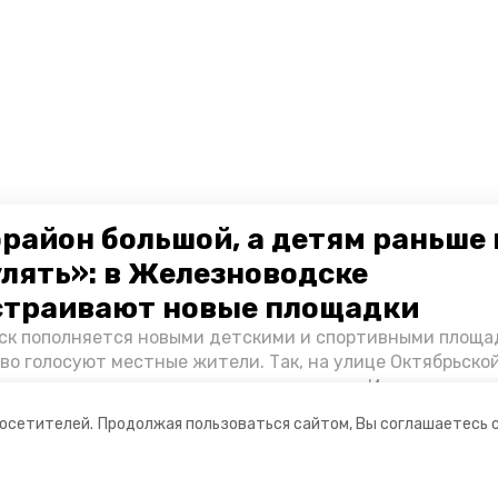
район большой, а детям раньше 
улять»: в Железноводске
страивают новые площадки
к пополняется новыми детскими и спортивными площад
во голосуют местные жители. Так, на улице Октябрьско
овременное пространство для отдыха, а в Иноземцеве п
большой спортплощадки. Подробнее о том, как она буде
посетителей.
Продолжая пользоваться сайтом, Вы соглашаетесь 
ортаже «Победы26».