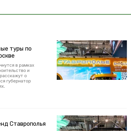
ые туры по
оскве
ачнутся в рамках
роительство и
 расскажут о
лся губернатор
ях.
енд Ставрополья