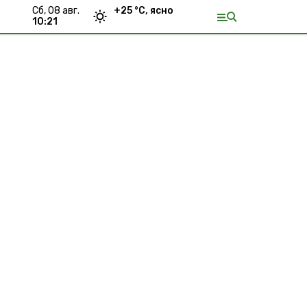
сб, 08 авг.
+
25
°С,
ясно
10:21