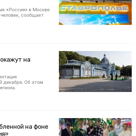
ме «Россия» в Москве
 человек, сообщает
покажут на
ентация
9 декабря. Об этом
егиона.
бленной на фоне
ия»