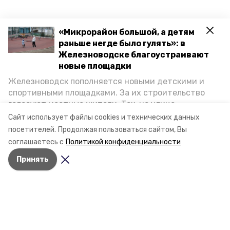
«Микрорайон большой, а детям
раньше негде было гулять»: в
Железноводске благоустраивают
новые площадки
Железноводск пополняется новыми детскими и
спортивными площадками. За их строительство
голосуют местные жители. Так, на улице
Октябрьской уже появилось современное
Сайт использует файлы cookies и технических данных
пространство для отдыха, а в Иноземцеве
посетителей.
Продолжая пользоваться сайтом, Вы
приступили к возведению большой спортплощадки.
соглашаетесь с
Политикой конфиденциальности
Подробнее о том, как она будет выглядеть — в
Принять
фоторепортаже «Победы26».
Разделы
Новости
Статьи