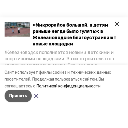
«Микрорайон большой, а детям
раньше негде было гулять»: в
Железноводске благоустраивают
новые площадки
Железноводск пополняется новыми детскими и
спортивными площадками. За их строительство
голосуют местные жители. Так, на улице
Октябрьской уже появилось современное
Сайт использует файлы cookies и технических данных
пространство для отдыха, а в Иноземцеве
посетителей.
Продолжая пользоваться сайтом, Вы
приступили к возведению большой спортплощадки.
соглашаетесь с
Политикой конфиденциальности
Подробнее о том, как она будет выглядеть — в
Принять
фоторепортаже «Победы26».
Разделы
Новости