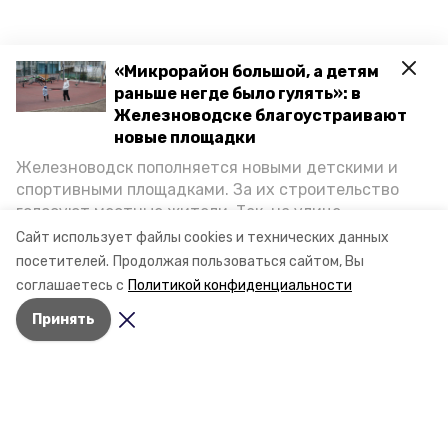
«Микрорайон большой, а детям
раньше негде было гулять»: в
Железноводске благоустраивают
новые площадки
Железноводск пополняется новыми детскими и
спортивными площадками. За их строительство
голосуют местные жители. Так, на улице
Октябрьской уже появилось современное
Сайт использует файлы cookies и технических данных
пространство для отдыха, а в Иноземцеве
посетителей.
Продолжая пользоваться сайтом, Вы
приступили к возведению большой спортплощадки.
соглашаетесь с
Политикой конфиденциальности
Подробнее о том, как она будет выглядеть — в
Принять
фоторепортаже «Победы26».
Разделы
Новости