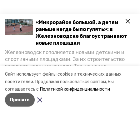
«Микрорайон большой, а детям
раньше негде было гулять»: в
Железноводске благоустраивают
новые площадки
Железноводск пополняется новыми детскими и
спортивными площадками. За их строительство
голосуют местные жители. Так, на улице
Октябрьской уже появилось современное
Сайт использует файлы cookies и технических данных
пространство для отдыха, а в Иноземцеве
посетителей.
Продолжая пользоваться сайтом, Вы
приступили к возведению большой спортплощадки.
соглашаетесь с
Политикой конфиденциальности
Подробнее о том, как она будет выглядеть — в
Принять
фоторепортаже «Победы26».
Разделы
Новости