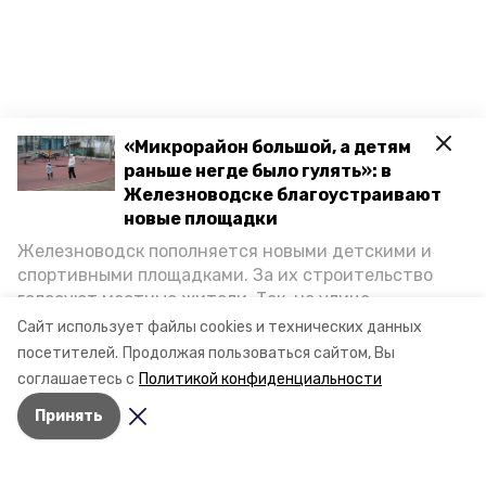
«Микрорайон большой, а детям
раньше негде было гулять»: в
Железноводске благоустраивают
новые площадки
Железноводск пополняется новыми детскими и
спортивными площадками. За их строительство
голосуют местные жители. Так, на улице
Октябрьской уже появилось современное
Сайт использует файлы cookies и технических данных
пространство для отдыха, а в Иноземцеве
посетителей.
Продолжая пользоваться сайтом, Вы
приступили к возведению большой спортплощадки.
соглашаетесь с
Политикой конфиденциальности
Подробнее о том, как она будет выглядеть — в
Принять
фоторепортаже «Победы26».