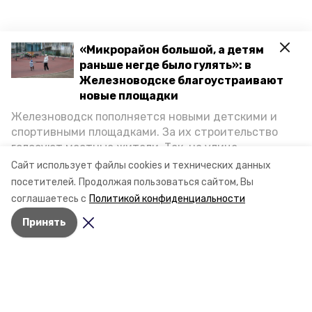
«Микрорайон большой, а детям
раньше негде было гулять»: в
Железноводске благоустраивают
новые площадки
Железноводск пополняется новыми детскими и
спортивными площадками. За их строительство
голосуют местные жители. Так, на улице
Октябрьской уже появилось современное
Сайт использует файлы cookies и технических данных
пространство для отдыха, а в Иноземцеве
посетителей.
Продолжая пользоваться сайтом, Вы
приступили к возведению большой спортплощадки.
соглашаетесь с
Политикой конфиденциальности
Подробнее о том, как она будет выглядеть — в
Принять
фоторепортаже «Победы26».
Разделы
Новости