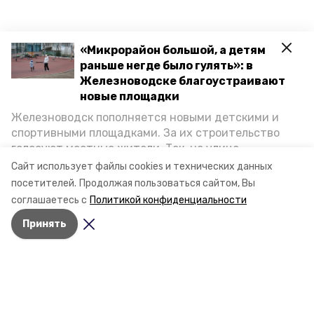
«Микрорайон большой, а детям
раньше негде было гулять»: в
Железноводске благоустраивают
новые площадки
Железноводск пополняется новыми детскими и
спортивными площадками. За их строительство
голосуют местные жители. Так, на улице
Октябрьской уже появилось современное
Сайт использует файлы cookies и технических данных
пространство для отдыха, а в Иноземцеве
посетителей.
Продолжая пользоваться сайтом, Вы
приступили к возведению большой спортплощадки.
соглашаетесь с
Политикой конфиденциальности
Подробнее о том, как она будет выглядеть — в
Принять
фоторепортаже «Победы26».
Разделы
Новости