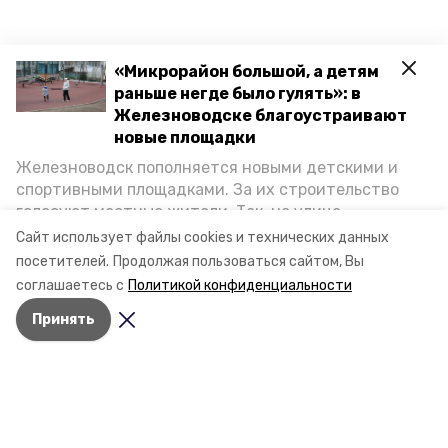
«Микрорайон большой, а детям
раньше негде было гулять»: в
Железноводске благоустраивают
новые площадки
Железноводск пополняется новыми детскими и
спортивными площадками. За их строительство
голосуют местные жители. Так, на улице
Октябрьской уже появилось современное
Сайт использует файлы cookies и технических данных
пространство для отдыха, а в Иноземцеве
посетителей.
Продолжая пользоваться сайтом, Вы
приступили к возведению большой спортплощадки.
соглашаетесь с
Политикой конфиденциальности
Подробнее о том, как она будет выглядеть — в
Принять
фоторепортаже «Победы26».
Разделы
Новости