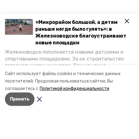
«Микрорайон большой, а детям
раньше негде было гулять»: в
Железноводске благоустраивают
новые площадки
Железноводск пополняется новыми детскими и
спортивными площадками. За их строительство
голосуют местные жители. Так, на улице
Октябрьской уже появилось современное
Сайт использует файлы cookies и технических данных
пространство для отдыха, а в Иноземцеве
посетителей.
Продолжая пользоваться сайтом, Вы
приступили к возведению большой спортплощадки.
соглашаетесь с
Политикой конфиденциальности
Подробнее о том, как она будет выглядеть — в
Принять
фоторепортаже «Победы26».
Разделы
Новости