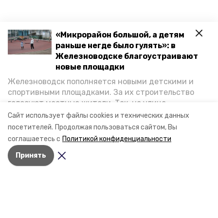
«Микрорайон большой, а детям
раньше негде было гулять»: в
Железноводске благоустраивают
новые площадки
Железноводск пополняется новыми детскими и
спортивными площадками. За их строительство
голосуют местные жители. Так, на улице
Октябрьской уже появилось современное
Сайт использует файлы cookies и технических данных
пространство для отдыха, а в Иноземцеве
посетителей.
Продолжая пользоваться сайтом, Вы
приступили к возведению большой спортплощадки.
соглашаетесь с
Политикой конфиденциальности
Подробнее о том, как она будет выглядеть — в
Принять
фоторепортаже «Победы26».
Разделы
Новости