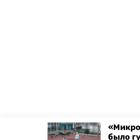
«Микро
было г