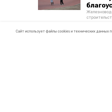
благоу
Железноводс
строительст
появилось с
возведению 
Сайт использует файлы cookies и технических данных 
— в фотореп
Разделы
О комп
Новости
Докуме
Статьи
Контакт
© 2017 — 2025 «Железноводский.
16+
Учредитель ГАУ СК «Ставропольское краевое информац
Главный редактор Тимченко М.П.
+7 (86-52) 33-51-05