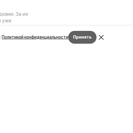
ками. За их
й уже
риступили к
т выглядеть
с
Политикой конфиденциальности
Принять