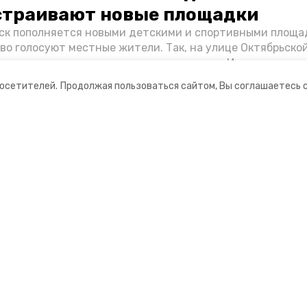
страивают новые площадки
к пополняется новыми детскими и спортивными площад
во голосуют местные жители. Так, на улице Октябрьско
овременное пространство для отдыха, а в Иноземцеве п
большой спортплощадки. Подробнее о том, как она буде
посетителей.
Продолжая пользоваться сайтом, Вы соглашаетесь 
ортаже «Победы26».
ании
Мы в соцсетях
нты
ная информация
РУ» — портал города Железноводска»
ионное агентство»