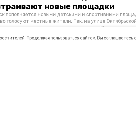
страивают новые площадки
к пополняется новыми детскими и спортивными площад
во голосуют местные жители. Так, на улице Октябрьско
овременное пространство для отдыха, а в Иноземцеве п
большой спортплощадки. Подробнее о том, как она буде
посетителей.
Продолжая пользоваться сайтом, Вы соглашаетесь 
ортаже «Победы26».
ании
Мы в соцсетях
нты
ная информация
РУ» — портал города Железноводска»
ионное агентство»