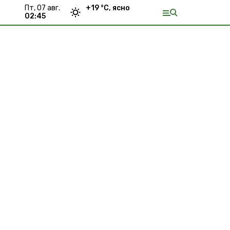
пт, 07 авг.
+
19
°С,
ясно
02:45