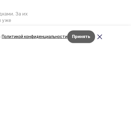
ками. За их
й уже
риступили к
т выглядеть
с
Политикой конфиденциальности
Принять