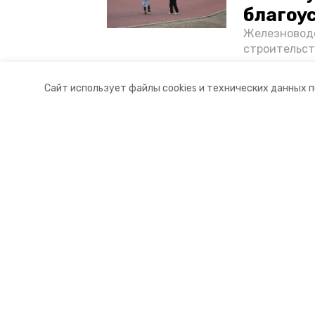
благоу
Железноводс
строительст
появилось с
возведению 
Сайт использует файлы cookies и технических данных 
— в фотореп
Разделы
О комп
Новости
Докуме
Статьи
Контакт
© 2017 — 2025 «Железноводский.
16+
Учредитель ГАУ СК «Ставропольское краевое информац
Главный редактор Тимченко М.П.
+7 (86-52) 33-51-05