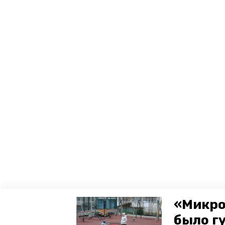
«Микро
было г