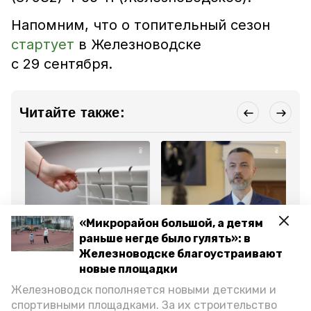
Напомним, что о топительный сезон
стартует
в Железноводске
с 29 сентября
.
Читайте также:
ЖКХ
Общество
Об
«Микрорайон большой, а детям
25 апреля 2025, 11:27
2 декабря 2024, 12:07
28
раньше негде было гулять»: в
Губернатор
Министр ЖКХ
Гл
Владимиров: «Мы
Ставрополья поделился
Ба
Железноводске благоустраивают
предотвратили рост
планами по
бл
новые площадки
трат ставропольцев на
модернизации
ми
ЖКХ»
теплоснабжения края
Фа
Железноводск пополняется новыми детскими и
спортивными площадками. За их строительство