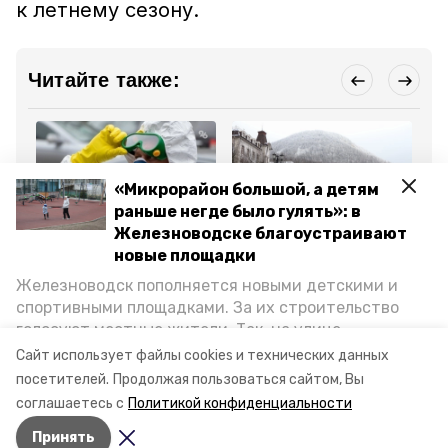
к летнему сезону.
Читайте также:
«Микрорайон большой, а детям
раньше негде было гулять»: в
Общество
Общество
Об
Железноводске благоустраивают
7 апреля 2025, 15:26
4 апреля 2025, 18:11
3 
новые площадки
Территории
Железноводск попал в
Пу
Железноводска
рейтинг городов
по
Железноводск пополняется новыми детскими и
обработают от клещей
Ставрополья
ле
спортивными площадками. За их строительство
комфортных для жизни
голосуют местные жители. Так, на улице
Октябрьской уже появилось современное
Все новости
Сайт использует файлы cookies и технических данных
пространство для отдыха, а в Иноземцеве
посетителей.
Продолжая пользоваться сайтом, Вы
приступили к возведению большой спортплощадки.
соглашаетесь с
Политикой конфиденциальности
Подробнее о том, как она будет выглядеть — в
остановки
железноводск
Принять
фоторепортаже «Победы26».