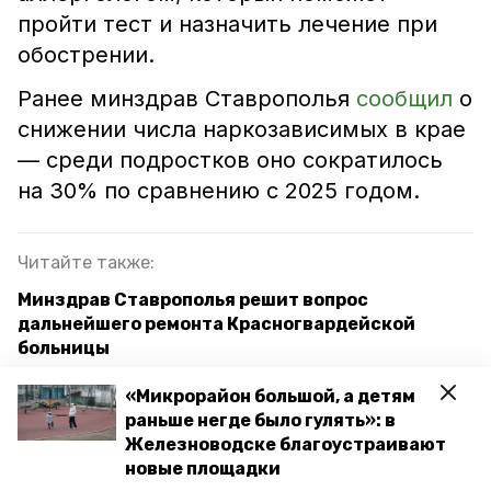
пройти тест и назначить лечение при
обострении.
Ранее минздрав Ставрополья
сообщил
о
снижении числа наркозависимых в крае
— среди подростков оно сократилось
на 30% по сравнению с 2025 годом.
Читайте также:
Минздрав Ставрополья решит вопрос
дальнейшего ремонта Красногвардейской
больницы
Губернатор посетил новый детский сад в центре
«Микрорайон большой, а детям
Ставрополя
раньше негде было гулять»: в
Железноводске благоустраивают
Бригада медиков осмотрела 60 жителей села в
новые площадки
Александровском округе