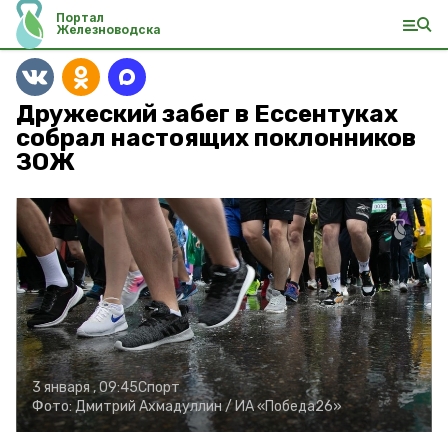
Портал
Железноводска
Дружеский забег в Ессентуках
собрал настоящих поклонников
ЗОЖ
3 января , 09:45
Спорт
Фото:
Дмитрий Ахмадуллин /
ИА «Победа26»