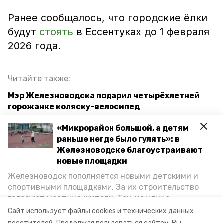
Ранее сообщалось, что городские ёлки
будут
стоять
в Ессентуках до 1 февраля
2026 года.
Читайте также:
Мэр Железноводска подарил четырёхлетней
горожанке коляску-велосипед
Железноводск получил премию Правительства
«Микрорайон большой, а детям
РФ за успехи в туризме
раньше негде было гулять»: в
Железноводске благоустраивают
Мэр Железноводска напомнил, какие объекты
новые площадки
обновили на курорте в уходящем году
Железноводск пополняется новыми детскими и
спортивными площадками. За их строительство
голосуют местные жители. Так, на улице
новый год
дружеский забег
ессентуки
Октябрьской уже появилось современное
Сайт использует файлы cookies и технических данных
пространство для отдыха, а в Иноземцеве
посетителей.
Продолжая пользоваться сайтом, Вы