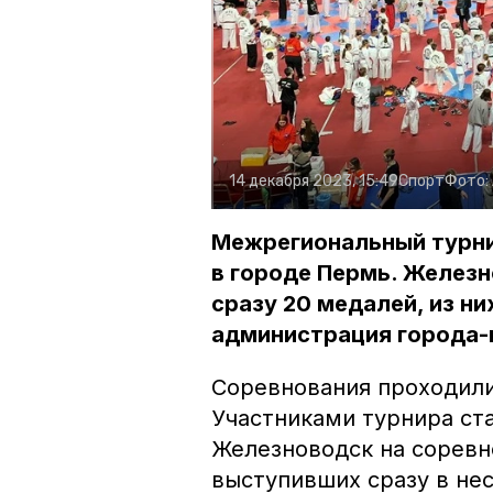
14 декабря 2023, 15:49
Спорт
Фото:
Межрегиональный турни
в городе Пермь. Желез
сразу 20 медалей, из н
администрация города-
Соревнования проходили 
Участниками турнира ста
Железноводск на соревн
выступивших сразу в не