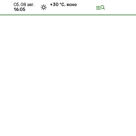
сб, 08 авг.
+
30
°С,
ясно
16:05