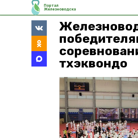
Портал
Железноводска
Железновод
победителя
соревнован
тхэквондо