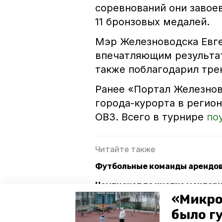
соревнований они завое
11 бронзовых медалей.
Мэр Железноводска Евге
впечатляющим результат
также поблагодарил трен
Ранее «Портал Железнов
города-курорта в регио
ОВЗ. Всего в турнире
по
Читайте также
Футбольные команды арендов
Чемпионат по чистке мандар
«Микро
Железноводск вновь принял 
было г
спорту