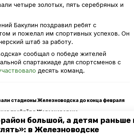
вали четыре золотых, пять серебряных и
ний Бакулин поздравил ребят с
ом и пожелал им спортивных успехов. Он
ерский штаб за работу.
одска» сообщал о победе жителей
нальной спартакиаде для спортсменов с
участвовало
десять команд.
али стадионы Железноводска до конца февраля
инов пройдёт в Железноводске
район большой, а детям раньше 
Всероссийские соревнования по судомодельному
улять»: в Железноводске