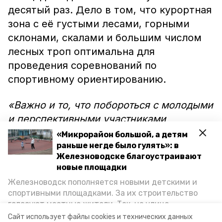
десятый раз. Дело в том, что курортная
зона с её густыми лесами, горными
склонами, скалами и большим числом
лесных троп оптимальна для
проведения соревнований по
спортивному ориентированию.
«Важно и то, что побороться с молодыми
и перспективными участниками
соревнований приедут и ветераны
«Микрорайон большой, а детям
спортивного ориентирования, участники
раньше негде было гулять»: в
Железноводске благоустраивают
и победители прошлых лет. Искренне
новые площадки
восхищаюсь такими людьми — воле
Железноводск пополняется новыми детскими и
которых стоит позавидовать», — отметил
спортивными площадками. За их строительство
глава Железноводска Евгений Моисеев.
голосуют местные жители. Так, на улице
Октябрьской уже появилось современное
Сайт использует файлы cookies и технических данных