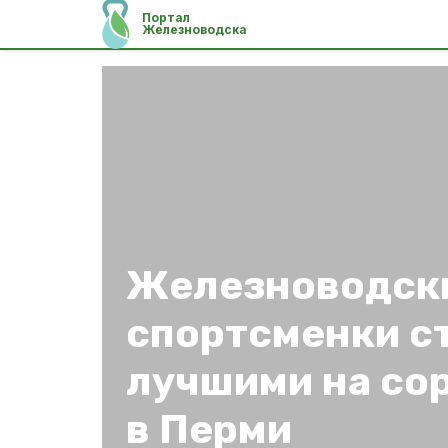
Портал
Железноводска
Железноводск
спортсменки с
лучшими на со
в Перми