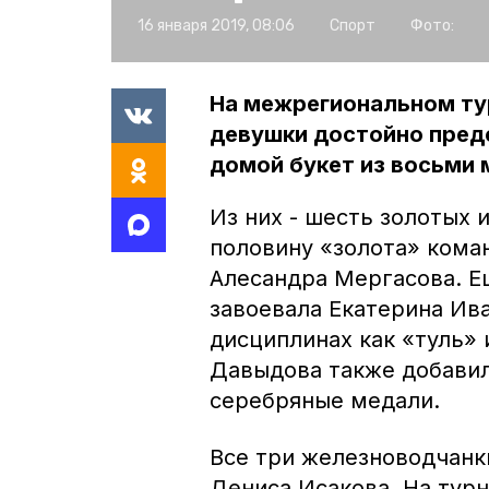
16 января 2019, 08:06
Спорт
Фото:
На межрегиональном ту
девушки достойно пред
домой букет из восьми 
Из них - шесть золотых 
половину «золота» кома
Алесандра Мергасова. Е
завоевала Екатерина Ива
дисциплинах как «туль» 
Давыдова также добавил
серебряные медали.
Все три железноводчанк
Дениса Исакова. На турн