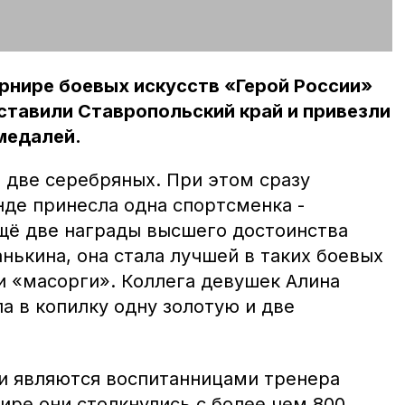
рнире боевых искусств «Герой России»
ставили Ставропольский край и привезли
медалей.
и две серебряных. При этом сразу
нде принесла одна спортсменка -
щё две награды высшего достоинства
нькина, она стала лучшей в таких боевых
и «масорги». Коллега девушек Алина
а в копилку одну золотую и две
и являются воспитанницами тренера
ире они столкнулись с более чем 800