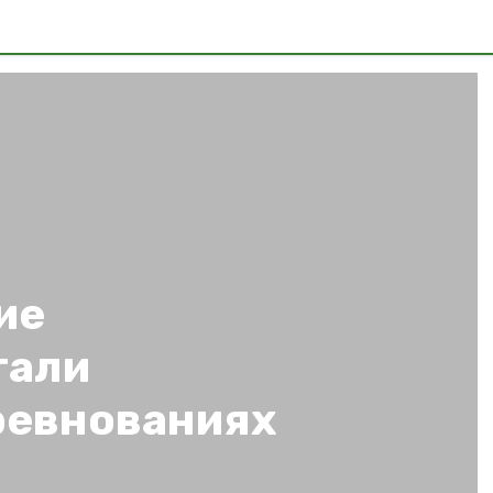
ие
тали
ревнованиях