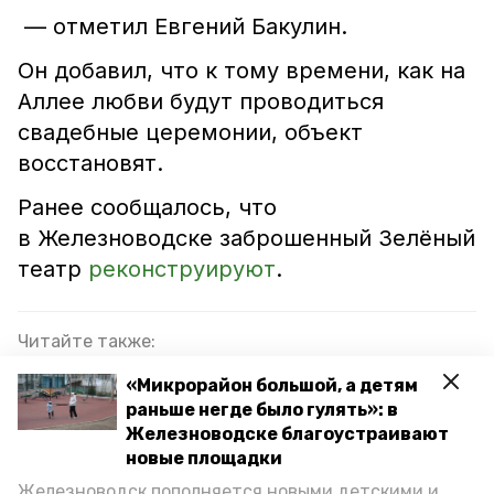
— отметил Евгений Бакулин.
Он добавил, что к тому времени, как на
Аллее любви будут проводиться
свадебные церемонии, объект
восстановят.
Ранее сообщалось, что
в Железноводске заброшенный Зелёный
театр
реконструируют
.
Читайте также:
Вандал срезал архитектурную подсветку на
«Микрорайон большой, а детям
терренкуре в Железноводске
раньше негде было гулять»: в
Железноводске благоустраивают
Аллея любви пострадала от рук школьника-
новые площадки
вандала
Железноводск пополняется новыми детскими и