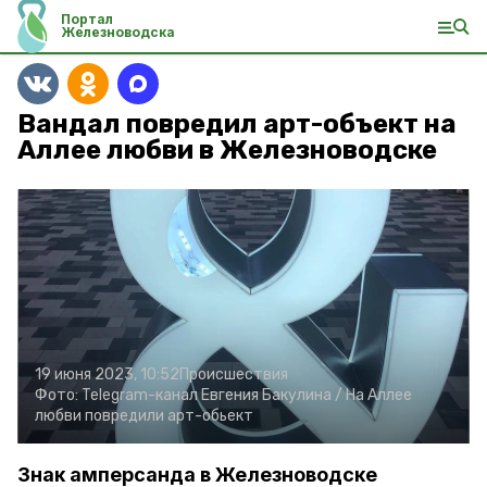
Портал
Железноводска
Вандал повредил арт-объект на
Аллее любви в Железноводске
19 июня 2023, 10:52
Происшествия
Фото:
Telegram-канал Евгения Бакулина /
На Аллее
любви повредили арт-обьект
Знак амперсанда в Железноводске