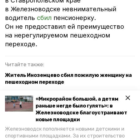
в Ставропольском крае
в Железноводске невнимательный
водитель
сбил
пенсионерку.
Он не предоставил ей преимущество
на нерегулируемом пешеходном
переходе.
Читайте также:
Житель Иноземцево сбил пожилую женщину на
пешеходном переходе
В Железноводске водитель на летней резине
«Микрорайон большой, а детям
спровоцировал ДТП
раньше негде было гулять»: в
В Иноземцево произошла авария из-за инсульта
Железноводске благоустраивают
у водителя
новые площадки
Железноводск пополняется новыми детскими и
спортивными площадками. За их строительство