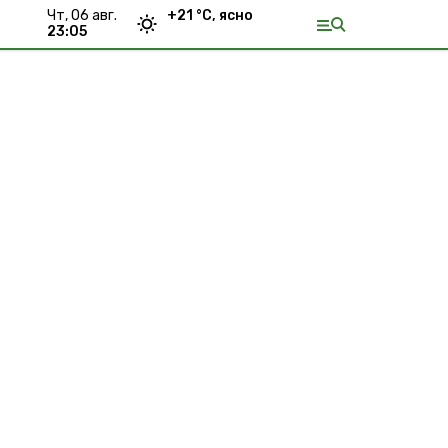
чт, 06 авг.
+
21
°С,
ясно
23:05