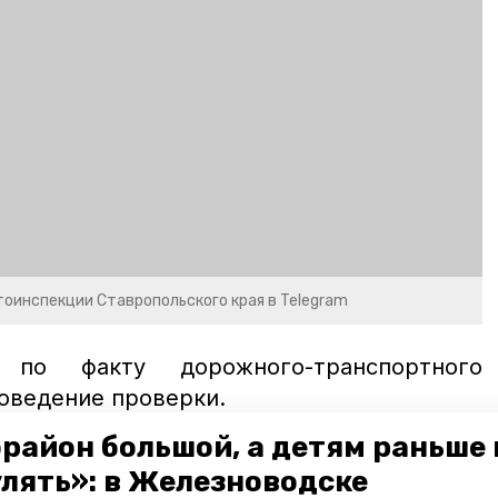
оинспекции Ставропольского края в Telegram
о факту дорожного-транспортного
оведение проверки.
район большой, а детям раньше 
кмв
авария
дтп
столкновение
улять»: в Железноводске