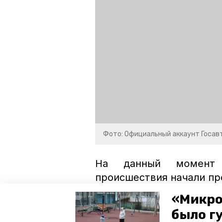
Фото: Официальный аккаунт Госавт
На данный момент п
происшествия начали пр
«Микро
иноземцево
железноводск
было г