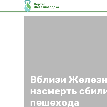
Портал
Железноводска
Вблизи Желез
насмерть сбил
пешехода