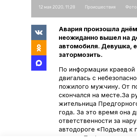
12 мая 2020, 11:28
Происшествия
Фото
Авария произошла днём 
неожиданно вышел на до
автомобиля. Девушка, ех
затормозить.
По информации краевой 
двигалась с небезопасно
пожилого мужчину. От п
скончался на месте.За р
жительница Предгорного
года. За это время она
ответственности за нар
автодороге «Подъезд к 