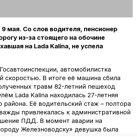
:
9 мая. Со слов водителя, пенсионер
рогу из-за стоящего на обочине
авшая на Lada Kalina, не успела
Госавтоинспекции, автомобилистка
й скоростью. В итоге её машина сбила
олученных травм 82-летний пешеход
улём Lada Kalina находилась 27-летняя
 района. Её водительский стаж – полтора
 дважды привлекалась к административной
ушение ПДД. В момент аварии на
городу Железноводску» девушка была