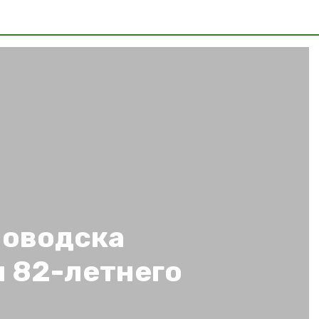
новодска
и 82-летнего