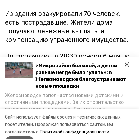
Из здания эвакуировали 70 человек,
есть пострадавшие. Жители дома
получают денежные выплаты и
компенсацию утраченного имущества.
По состоянию на 20:30 вечера 6 мая по
10 тысяч рублей получили 22 жителя
«Микрорайон большой, а детям
пострадавшего дома, а так же соседних
раньше негде было гулять»: в
Железноводске благоустраивают
зданий, где частично выбиты стекла.
новые площадки
Железноводск пополняется новыми детскими и
Сейчас на месте без выходных работает
спортивными площадками. За их строительство
краевая комиссия, которой предстоит
голосуют местные жители. Так, на улице
оценить материальный ущерб в
Октябрьской уже появилось современное
Сайт использует файлы cookies и технических данных
пространство для отдыха, а в Иноземцеве
пострадавших квартирах.
посетителей.
Продолжая пользоваться сайтом, Вы
приступили к возведению большой спортплощадки.
соглашаетесь с
Политикой конфиденциальности
Подробнее о том, как она будет выглядеть — в