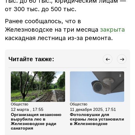
тыс. до 60 тыс., юридическим лицам —
от 300 тыс. до 500 тыс.
Ранее сообщалось, что в
Железноводске на три месяца
закрыта
каскадная лестница из-за ремонта.
Читайте также:
Общество
Общество
Об
12 марта , 17:55
11 декабря 2025, 17:51
30
Организация незаконно
Фотоловушки для
Му
вырубила лес в
охраны леса установили
тр
Железноводске ради
в Железноводске
Же
санатория
бо
па