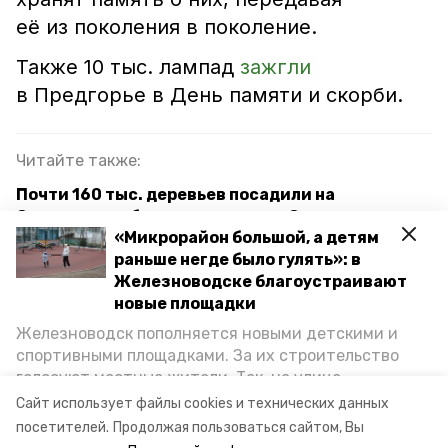
её из поколения в поколение.
Также 10 тыс. лампад
зажгли
в Предгорье в День памяти и скорби.
Читайте также:
Почти 160 тыс. деревьев посадили на
Ставрополье благодаря акции «Сад памяти»
«Микрорайон большой, а детям
Пять ставропольских ветеранов ВОВ получат
раньше негде было гулять»: в
адресную помощь в виде ремонта жилья
Железноводске благоустраивают
новые площадки
Достоин особых почестей: 51-го полного
Железноводск пополняется новыми детскими и
кавалера ордена Славы со Ставрополья нашли
спортивными площадками. За их строительство
под Калининградом
голосуют местные жители. Так, на улице
Октябрьской уже появилось современное
Сайт использует файлы cookies и технических данных
пространство для отдыха, а в Иноземцеве
посетителей.
Продолжая пользоваться сайтом, Вы
день памяти и скорби
железноводск
приступили к возведению большой спортплощадки.