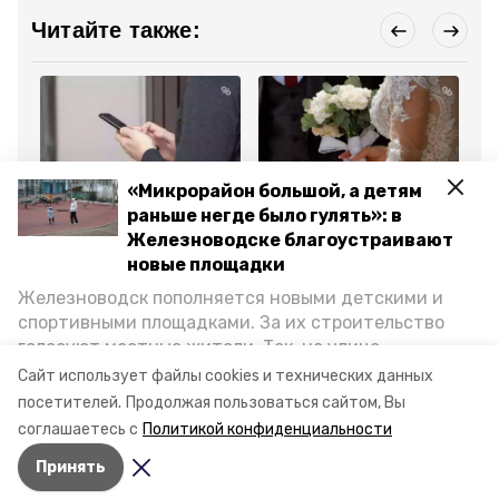
Читайте также:
«Микрорайон большой, а детям
Общество
Общество
Кул
раньше негде было гулять»: в
21 мая , 16:08
21 мая , 15:24
21
Проект «Мемориум» из
В Железноводске 4
Ма
Железноводске благоустраивают
Железноводска
июля впервые пройдёт
во
новые площадки
масштабируют на всю
совместный забег
пр
страну
невест и женихов
Же
Железноводск пополняется новыми детскими и
спортивными площадками. За их строительство
Все новости
голосуют местные жители. Так, на улице
Октябрьской уже появилось современное
Сайт использует файлы cookies и технических данных
пространство для отдыха, а в Иноземцеве
посетителей.
Продолжая пользоваться сайтом, Вы
ставрополье
железноводск
парковка
приступили к возведению большой спортплощадки.
соглашаетесь с
Политикой конфиденциальности
Подробнее о том, как она будет выглядеть — в
Принять
фоторепортаже «Победы26».
Авторы:
Лолита Кунижева