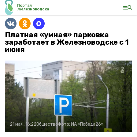
Портал
Железноводска
Платная «умная» парковка
заработает в Железноводске с 1
июня
21 мая , 16:22
Общество
Фото:
ИА «Победа26»