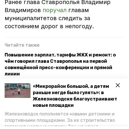
Ранее глава Ставрополья Владимир
Владимиров
поручал
главам
муниципалитетов следить за
состоянием дорог в непогоду.
Читайте также
Повышение зарплат, тарифы ЖКХ и ремонт: о
чём говорил глава Ставрополья на первой
совмещённой пресс-конференции и прямой
линии
Автогидроподъёмник и измельчитель
«Микрорайон большой, а детям
пополнили автопарк коммунальщиков
раньше негде было гулять»: в
Ставрополья
Железноводске благоустраивают
новые площадки
Чистят «карманы» и оставляют «кашу»: как на
Железноводск пополняется новыми детскими и
Ставрополье борются с последствиями
спортивными площадками. За их строительство
непогоды
голосуют местные жители. Так, на улице